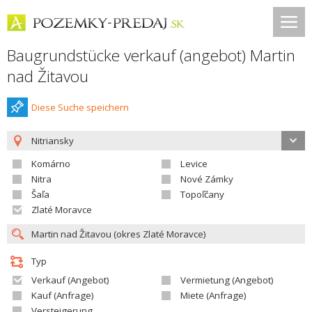
Baugrundstücke verkauf (angebot) Martin
nad Žitavou
Diese Suche speichern
Nitriansky
Komárno
Levice
Nitra
Nové Zámky
Šaľa
Topoľčany
Zlaté Moravce
Typ
Verkauf (Angebot)
Vermietung (Angebot)
Kauf (Anfrage)
Miete (Anfrage)
Versteigerung