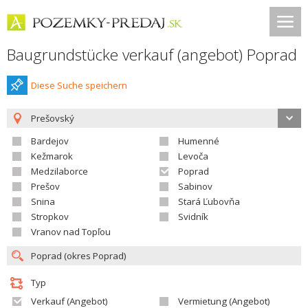
Baugrundstücke verkauf (angebot) Poprad
Diese Suche speichern
Prešovský
Bardejov
Humenné
Kežmarok
Levoča
Medzilaborce
Poprad
Prešov
Sabinov
Snina
Stará Ľubovňa
Stropkov
Svidník
Vranov nad Topľou
Typ
Verkauf (Angebot)
Vermietung (Angebot)