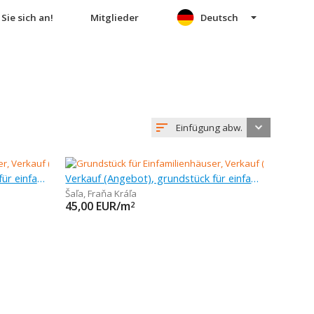
Sie sich an!
Mitglieder
Deutsch
Einfügung abw.
Verkauf (Angebot), grundstück für einfamilienhäuser, 788 m
Verkauf (Angebot), grundstück für einfamilienhäuser, 1 m
Šaľa
,
Fraňa Kráľa
45,00
EUR/m
2