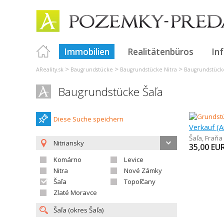
Immobilien
Realitätenbüros
In
>
>
>
AReality.sk
Baugrundstücke
Baugrundstücke Nitra
Baugrundstück
Baugrundstücke Šaľa
Diese Suche speichern
Šaľa
,
Fraňa
Nitriansky
35,00
EU
Komárno
Levice
Nitra
Nové Zámky
Šaľa
Topoľčany
Zlaté Moravce