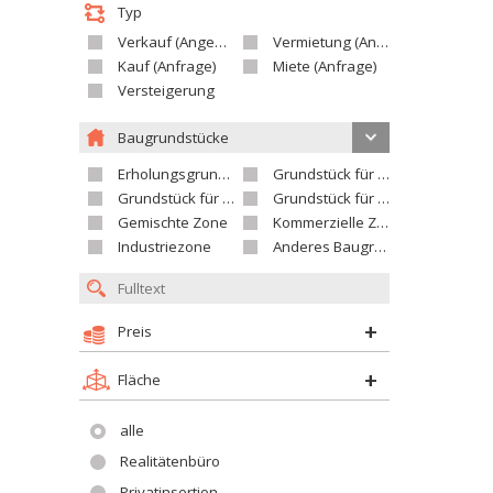
Typ
Verkauf (Angebot)
Vermietung (Angebot)
Kauf (Anfrage)
Miete (Anfrage)
Versteigerung
Baugrundstücke
Erholungsgrundstück
Grundstück für Einfamilienhäuser
Grundstück für Wohnhäuser
Grundstück für Versorgungseinrichtungen
Gemischte Zone
Kommerzielle Zone
Industriezone
Anderes Baugrundstück
Preis
Fläche
alle
Realitätenbüro
Privatinsertion