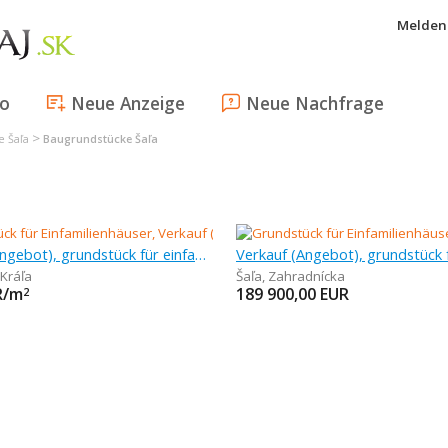
Melden 
fo
Neue Anzeige
Neue Nachfrage
>
e Šaľa
Baugrundstücke Šaľa
Verkauf (Angebot), grundstück für einfamilienhäuser, 1 m
 Kráľa
Šaľa
,
Zahradnícka
R/m
189 900,00
EUR
2