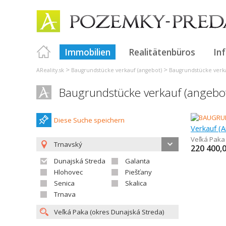
Immobilien
Realitätenbüros
In
>
>
AReality.sk
Baugrundstücke verkauf (angebot)
Baugrundstücke verka
Baugrundstücke verkauf (angebot
Diese Suche speichern
Veľká Paka
Trnavský
220 400,
Dunajská Streda
Galanta
Hlohovec
Piešťany
Senica
Skalica
Trnava