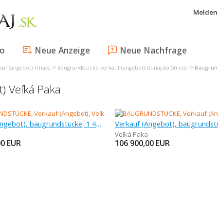
Melden 
fo
Neue Anzeige
Neue Nachfrage
>
>
uf (angebot) Trnava
Baugrundstücke verkauf (angebot) Dunajská Streda
Baugrund
) Veľká Paka
Verkauf (Angebot), baugrundstücke, 1 499 m
Veľká Paka
00
EUR
106 900,00
EUR