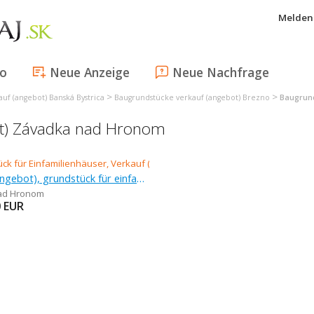
Melden 
fo
Neue Anzeige
Neue Nachfrage
>
>
uf (angebot) Banská Bystrica
Baugrundstücke verkauf (angebot) Brezno
Baugrund
ot) Závadka nad Hronom
Verkauf (Angebot), grundstück für einfamilienhäuser
ad Hronom
0
EUR