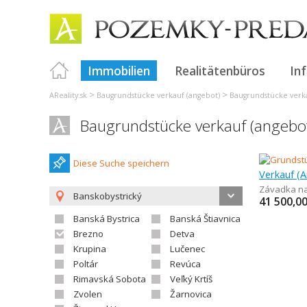
Immobilien
Realitätenbüros
In
>
>
AReality.sk
Baugrundstücke verkauf (angebot)
Baugrundstücke verka
Baugrundstücke verkauf (angeb
Diese Suche speichern
Závadka n
Banskobystrický
41 500,0
Banská Bystrica
Banská Štiavnica
Brezno
Detva
Krupina
Lučenec
Poltár
Revúca
Rimavská Sobota
Veľký Krtíš
Zvolen
Žarnovica