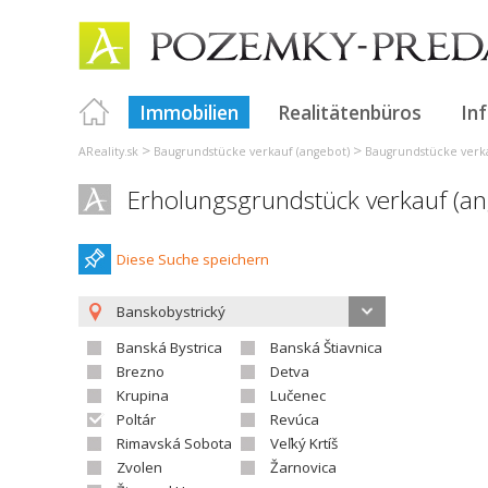
Immobilien
Realitätenbüros
In
>
>
AReality.sk
Baugrundstücke verkauf (angebot)
Baugrundstücke verka
Erholungsgrundstück verkauf (a
Diese Suche speichern
Banskobystrický
Banská Bystrica
Banská Štiavnica
Brezno
Detva
Krupina
Lučenec
Poltár
Revúca
Rimavská Sobota
Veľký Krtíš
Zvolen
Žarnovica