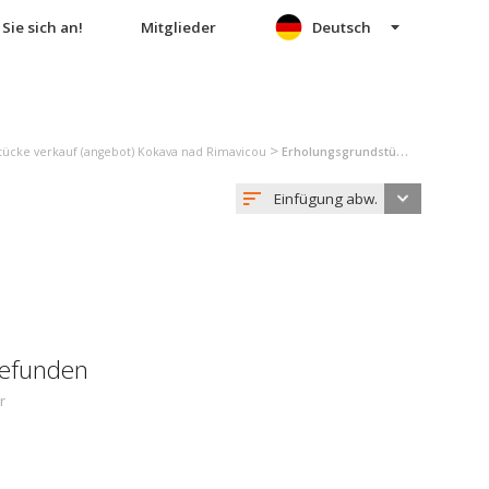
Sie sich an!
Mitglieder
Deutsch
>
ücke verkauf (angebot) Kokava nad Rimavicou
Erholungsgrundstück verkauf (angebot) Kokava nad Rimavicou
Einfügung abw.
gefunden
r