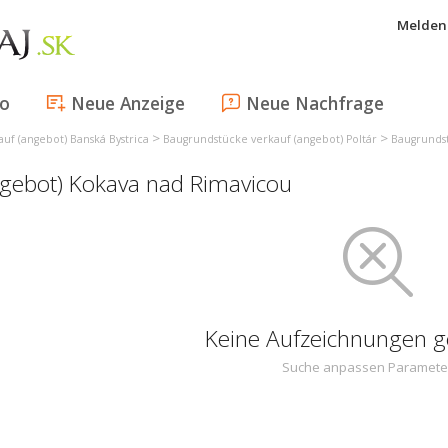
Melden 
fo
Neue Anzeige
Neue Nachfrage
>
>
uf (angebot) Banská Bystrica
Baugrundstücke verkauf (angebot) Poltár
Baugrundst
ngebot) Kokava nad Rimavicou
Keine Aufzeichnungen 
Suche anpassen Paramete