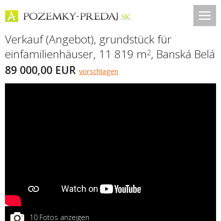
Verkauf (Angebot), grundstück für
einfamilienhäuser, 11 819 m
,
Banská Belá
2
89 000,00 EUR
vorschlagen
10 Fotos anzeigen