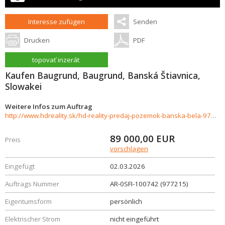
Interesse zufügen
Senden
Drucken
PDF
topovať inzerát
Kaufen Baugrund, Baugrund, Banská Štiavnica,
Slowakei
Weitere Infos zum Auftrag
http://www.hdreality.sk/hd-reality-predaj-pozemok-banska-bela-977215
89 000,00
EUR
Preis
vorschlagen
Eingefügt
02.03.2026
Auftrags Nummer
AR-0SFI-100742 (977215)
Eigentumsform
persönlich
Elektrischer Strom
nicht eingeführt