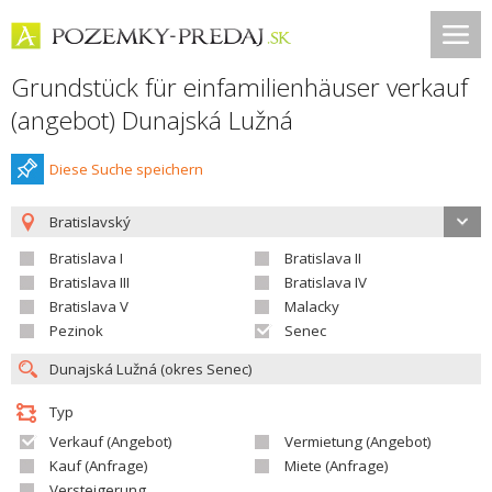
Grundstück für einfamilienhäuser verkauf
(angebot) Dunajská Lužná
Diese Suche speichern
Bratislavský
Bratislava I
Bratislava II
Bratislava III
Bratislava IV
Bratislava V
Malacky
Pezinok
Senec
Typ
Verkauf (Angebot)
Vermietung (Angebot)
Kauf (Anfrage)
Miete (Anfrage)
Versteigerung