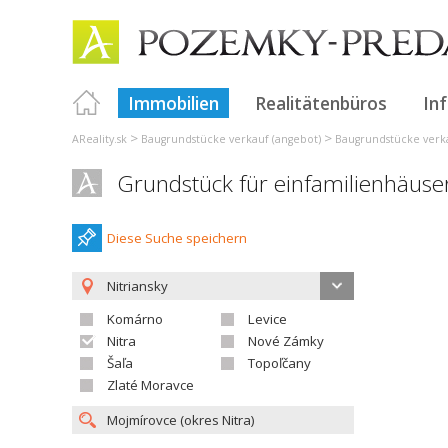
Immobilien
Realitätenbüros
In
>
>
AReality.sk
Baugrundstücke verkauf (angebot)
Baugrundstücke verka
Grundstück für einfamilienhäuse
Diese Suche speichern
Nitriansky
Komárno
Levice
Nitra
Nové Zámky
Šaľa
Topoľčany
Zlaté Moravce