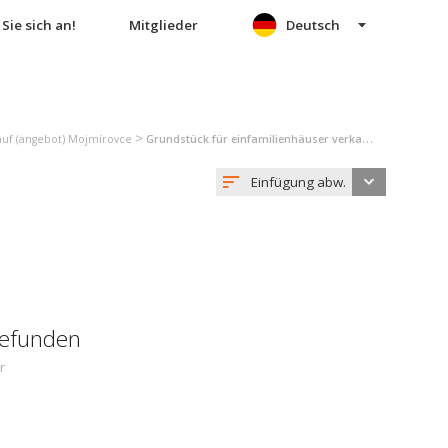
Sie sich an!
Mitglieder
Deutsch
>
uf (angebot) Mojmírovce
Grundstück für einfamilienhäuser verkauf (angebot) Mojmírovce
Einfügung abw.
gefunden
r