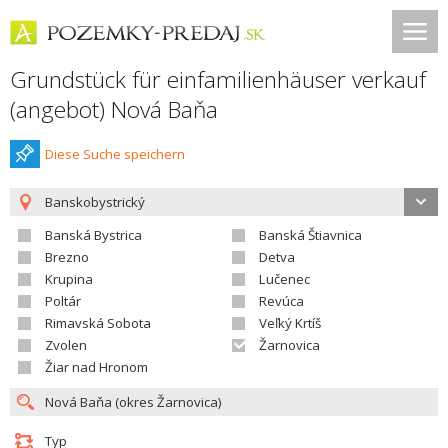
Grundstück für einfamilienhäuser verkauf
(angebot) Nová Baňa
Diese Suche speichern
Banskobystrický
Banská Bystrica
Banská Štiavnica
Brezno
Detva
Krupina
Lučenec
Poltár
Revúca
Rimavská Sobota
Veľký Krtíš
Zvolen
Žarnovica
Žiar nad Hronom
Typ