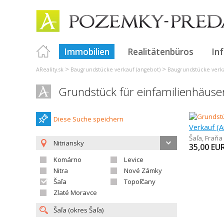
Immobilien
Realitätenbüros
In
>
>
AReality.sk
Baugrundstücke verkauf (angebot)
Baugrundstücke verka
Grundstück für einfamilienhäuser
Diese Suche speichern
Šaľa
,
Fraňa
Nitriansky
35,00
EU
Komárno
Levice
Nitra
Nové Zámky
Šaľa
Topoľčany
Zlaté Moravce