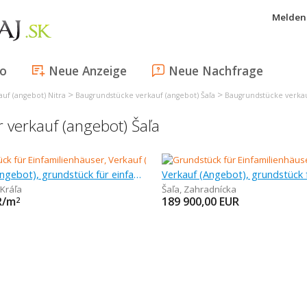
Melden 
fo
Neue Anzeige
Neue Nachfrage
>
>
uf (angebot) Nitra
Baugrundstücke verkauf (angebot) Šaľa
Baugrundstücke verkau
 verkauf (angebot) Šaľa
Verkauf (Angebot), grundstück für einfamilienhäuser, 1 m
 Kráľa
Šaľa
,
Zahradnícka
R/m
189 900,00
EUR
2