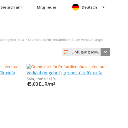
Sie sich an!
Mitglieder
Deutsch
>
f (angebot) Šaľa
Grundstück für einfamilienhäuser verkauf (angebot) Šaľa
Einfügung abw.
Verkauf (Angebot), grundstück für einfamilienhäuser, 788 m
Verkauf (Angebot), grundstück für einfamilienhäuser, 1 m
Šaľa
,
Fraňa Kráľa
45,00
EUR/m
2