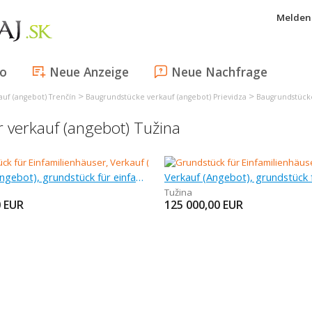
Melden 
fo
Neue Anzeige
Neue Nachfrage
>
>
uf (angebot) Trenčín
Baugrundstücke verkauf (angebot) Prievidza
Baugrundstücke
r verkauf (angebot) Tužina
Verkauf (Angebot), grundstück für einfamilienhäuser, 350 m
Tužina
0
EUR
125 000,00
EUR