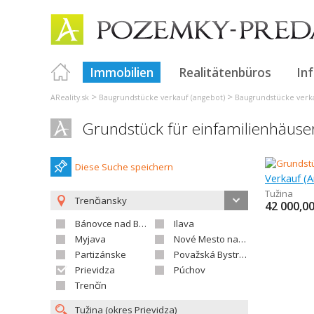
Immobilien
Realitätenbüros
In
>
>
AReality.sk
Baugrundstücke verkauf (angebot)
Baugrundstücke verka
Grundstück für einfamilienhäuse
Diese Suche speichern
Tužina
Trenčiansky
42 000,0
Bánovce nad Bebravou
Ilava
Myjava
Nové Mesto nad Váhom
Partizánske
Považská Bystrica
Prievidza
Púchov
Trenčín