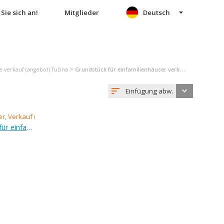
Sie sich an!
Mitglieder
Deutsch
>
 verkauf (angebot) Tužina
Grundstück für einfamilienhäuser verkauf (angebot) Tužina
Einfügung abw.
Verkauf (Angebot), grundstück für einfamilienhäuser, 3 015 m