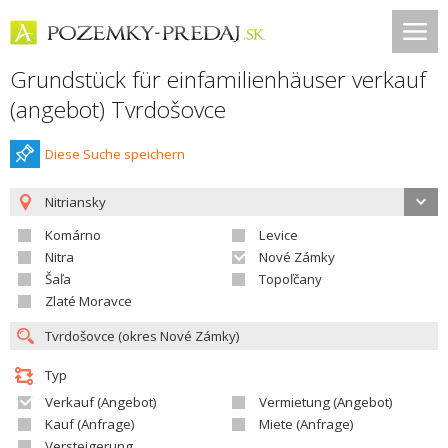
Grundstück für einfamilienhäuser verkauf
(angebot) Tvrdošovce
Diese Suche speichern
Nitriansky
Komárno
Levice
Nitra
Nové Zámky
Šaľa
Topoľčany
Zlaté Moravce
Typ
Verkauf (Angebot)
Vermietung (Angebot)
Kauf (Anfrage)
Miete (Anfrage)
Versteigerung