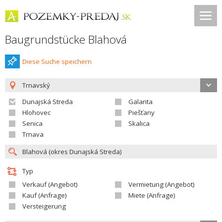
Baugrundstücke Blahová
Diese Suche speichern
Trnavský
Dunajská Streda
Galanta
Hlohovec
Piešťany
Senica
Skalica
Trnava
Typ
Verkauf (Angebot)
Vermietung (Angebot)
Kauf (Anfrage)
Miete (Anfrage)
Versteigerung