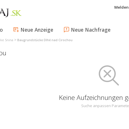
Melden 
fo
Neue Anzeige
Neue Nachfrage
>
ke Snina
Baugrundstücke Dlhé nad Cirochou
ou
Keine Aufzeichnungen 
Suche anpassen Paramete