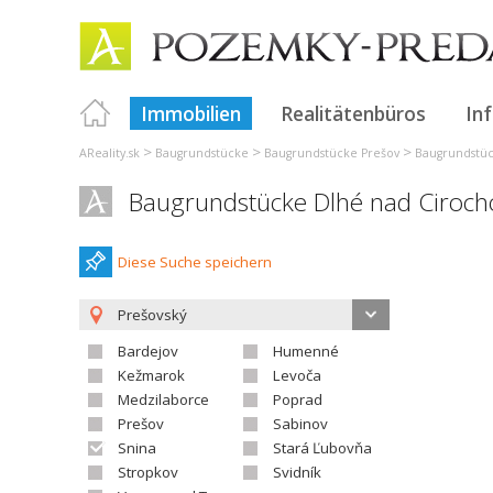
Immobilien
Realitätenbüros
In
>
>
>
AReality.sk
Baugrundstücke
Baugrundstücke Prešov
Baugrundstüc
Baugrundstücke Dlhé nad Ciroch
Diese Suche speichern
Prešovský
Bardejov
Humenné
Kežmarok
Levoča
Medzilaborce
Poprad
Prešov
Sabinov
Snina
Stará Ľubovňa
Stropkov
Svidník