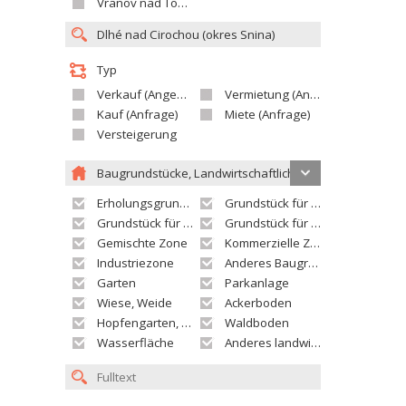
Vranov nad Topľou
Typ
Verkauf (Angebot)
Vermietung (Angebot)
Kauf (Anfrage)
Miete (Anfrage)
Versteigerung
Baugrundstücke, Landwirtschaftliche grundstücke
Erholungsgrundstück
Grundstück für Einfamilienhäuser
Grundstück für Wohnhäuser
Grundstück für Versorgungseinrichtungen
Gemischte Zone
Kommerzielle Zone
Industriezone
Anderes Baugrundstück
Garten
Parkanlage
Wiese, Weide
Ackerboden
Hopfengarten, Weingarten
Waldboden
Wasserfläche
Anderes landwirtschaftliches Grundstück