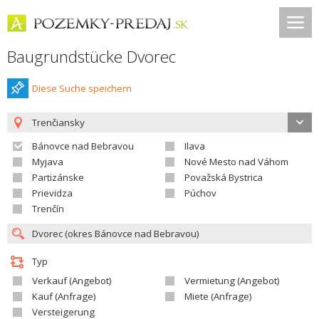
Baugrundstücke Dvorec
Diese Suche speichern
Trenčiansky
Bánovce nad Bebravou
Ilava
Myjava
Nové Mesto nad Váhom
Partizánske
Považská Bystrica
Prievidza
Púchov
Trenčín
Typ
Verkauf (Angebot)
Vermietung (Angebot)
Kauf (Anfrage)
Miete (Anfrage)
Versteigerung