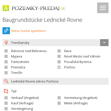
Baugrundstücke Lednické Rovne
Diese Suche speichern
Trenčiansky
Bánovce nad Bebravou
Ilava
Myjava
Nové Mesto nad Váhom
Partizánske
Považská Bystrica
Prievidza
Púchov
Trenčín
Typ
Verkauf (Angebot)
Vermietung (Angebot)
Kauf (Anfrage)
Miete (Anfrage)
Versteigerung