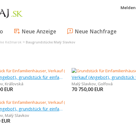
Melden 
fo
Neue Anzeige
Neue Nachfrage
>
cke Kežmarok
Baugrundstücke Malý Slavkov
Verkauf (Angebot), grundstück für einfamilienhäuser, 652 m
ov
,
Kráľovská
Malý Slavkov
,
Golfová
00
EUR
70 750,00
EUR
Verkauf (Angebot), grundstück für einfamilienhäuser, 609 m
ov
,
Malý Slavkov
0
EUR