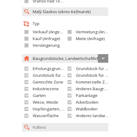
Vranov nad Topľou
Typ
Verkauf (Angebot)
Vermietung (Angebot)
Kauf (Anfrage)
Miete (Anfrage)
Versteigerung
Baugrundstücke, Landwirtschaftliche grundstücke
Erholungsgrundstück
Grundstück für Einfamilienhäuser
Grundstück für Wohnhäuser
Grundstück für Versorgungseinrichtungen
Gemischte Zone
Kommerzielle Zone
Industriezone
Anderes Baugrundstück
Garten
Parkanlage
Wiese, Weide
Ackerboden
Hopfengarten, Weingarten
Waldboden
Wasserfläche
Anderes landwirtschaftliches Grundstück