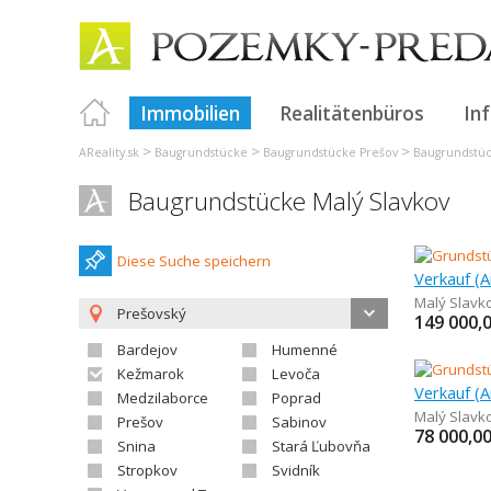
Immobilien
Realitätenbüros
In
>
>
>
AReality.sk
Baugrundstücke
Baugrundstücke Prešov
Baugrundstü
Baugrundstücke Malý Slavkov
Diese Suche speichern
Malý Slavk
Prešovský
149 000,
Bardejov
Humenné
Kežmarok
Levoča
Medzilaborce
Poprad
Malý Slavk
Prešov
Sabinov
78 000,0
Snina
Stará Ľubovňa
Stropkov
Svidník