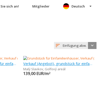
Sie sich an!
Mitglieder
Deutsch
Einfügung abw.
Verkauf (Angebot), grundstück für einfamilienhäuser, 531 m
Verkauf (Angebot), grundstück für einfamilienhäuser, 1 010 m
Malý Slavkov
,
Golfový areál
139,00
EUR/m
2