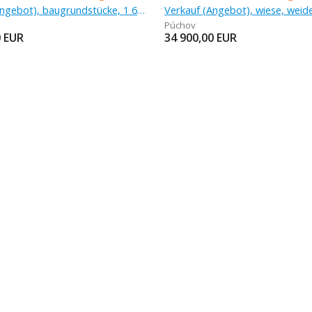
Verkauf (Angebot), baugrundstücke, 1 658 m
Verkauf (Angebot), wiese, weid
Púchov
0
EUR
34 900,00
EUR