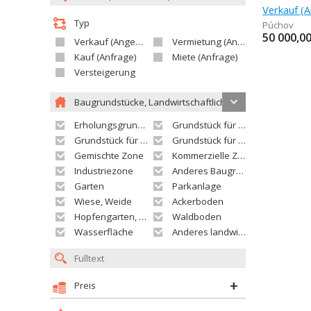
Typ
Púchov
50 000,0
Verkauf (Angebot)
Vermietung (Angebot)
Kauf (Anfrage)
Miete (Anfrage)
Versteigerung
Baugrundstücke, Landwirtschaftliche grundstücke
Erholungsgrundstück
Grundstück für Einfamilienhäuser
Grundstück für Wohnhäuser
Grundstück für Versorgungseinrichtungen
Gemischte Zone
Kommerzielle Zone
Industriezone
Anderes Baugrundstück
Garten
Parkanlage
Wiese, Weide
Ackerboden
Hopfengarten, Weingarten
Waldboden
Wasserfläche
Anderes landwirtschaftliches Grundstück
Preis