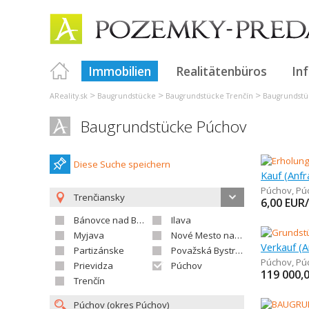
Immobilien
Realitätenbüros
In
>
>
>
AReality.sk
Baugrundstücke
Baugrundstücke Trenčín
Baugrundstü
Baugrundstücke Púchov
Diese Suche speichern
Púchov
,
Pú
Trenčiansky
6,00
EUR
Bánovce nad Bebravou
Ilava
Myjava
Nové Mesto nad Váhom
Partizánske
Považská Bystrica
Púchov
,
Pú
Prievidza
Púchov
119 000,
Trenčín