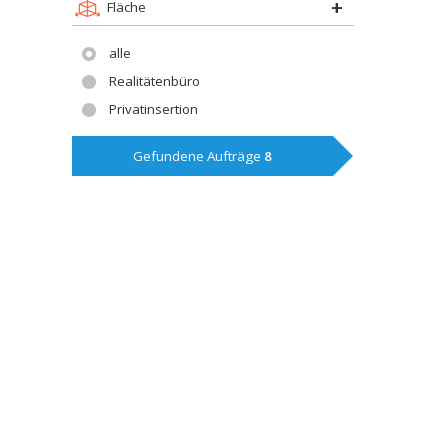
Fläche
alle
Realitätenbüro
Privatinsertion
Gefundene Aufträge
8