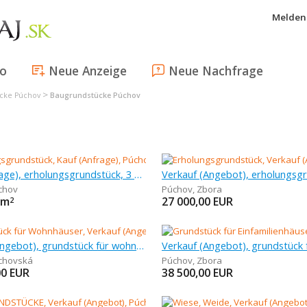
Melden 
fo
Neue Anzeige
Neue Nachfrage
>
cke Púchov
Baugrundstücke Púchov
Kauf (Anfrage), erholungsgrundstück, 3 000 m
chov
Púchov
,
Zbora
/m
27 000,00
EUR
2
Verkauf (Angebot), grundstück für wohnhäuser, 3 231 m
chovská
Púchov
,
Zbora
00
EUR
38 500,00
EUR