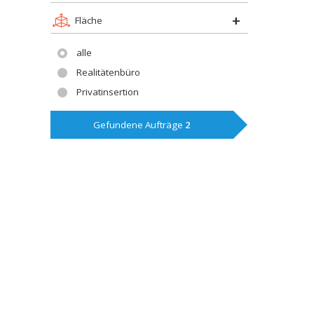
Fläche
alle
Realitätenbüro
Privatinsertion
Gefundene Aufträge
2