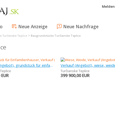
Melden 
fo
Neue Anzeige
Neue Nachfrage
>
e Turčianske Teplice
Baugrundstücke Turčianske Teplice
ice
Verkauf (Angebot), grundstück für einfamilienhäuser, 1 445 m
Verkauf (Angebot), wiese, weid
Teplice
Turčianske Teplice
0
EUR
399 900,00
EUR