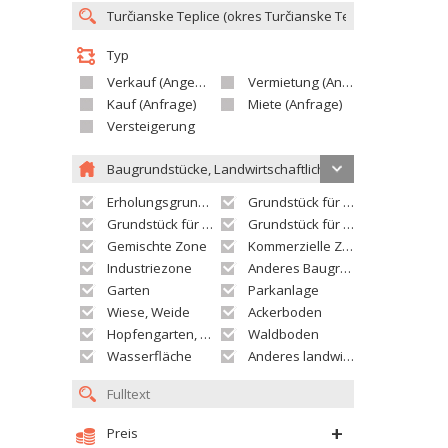
Typ
Verkauf (Angebot)
Vermietung (Angebot)
Kauf (Anfrage)
Miete (Anfrage)
Versteigerung
Baugrundstücke, Landwirtschaftliche grundstücke
Erholungsgrundstück
Grundstück für Einfamilienhäuser
Grundstück für Wohnhäuser
Grundstück für Versorgungseinrichtungen
Gemischte Zone
Kommerzielle Zone
Industriezone
Anderes Baugrundstück
Garten
Parkanlage
Wiese, Weide
Ackerboden
Hopfengarten, Weingarten
Waldboden
Wasserfläche
Anderes landwirtschaftliches Grundstück
Preis