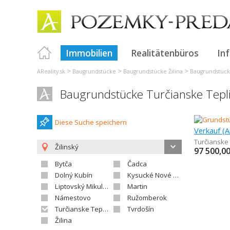
Immobilien
Realitätenbüros
In
>
>
>
AReality.sk
Baugrundstücke
Baugrundstücke Žilina
Baugrundstück
Baugrundstücke Turčianske Tepl
Diese Suche speichern
Turčianske 
Žilinský
97 500,0
Bytča
Čadca
Dolný Kubín
Kysucké Nové Mesto
Liptovský Mikuláš
Martin
Námestovo
Ružomberok
Turčianske Teplice
Tvrdošín
Žilina