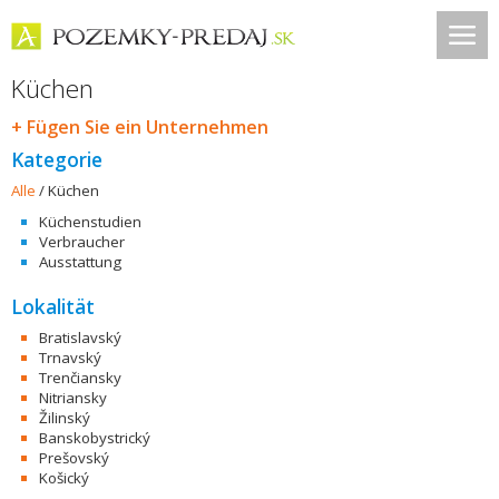
Küchen
+ Fügen Sie ein Unternehmen
Kategorie
Alle
/
Küchen
Küchenstudien
Verbraucher
Ausstattung
Lokalität
Bratislavský
Trnavský
Trenčiansky
Nitriansky
Žilinský
Banskobystrický
Prešovský
Košický