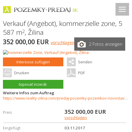
Verkauf (Angebot), kommerzielle zone, 5
587 m
,
Žilina
2
352 000,00 EUR
vorschlagen
2 Fotos anzeigen
Interesse zufügen
Senden
Drucken
PDF
topovať inzerát
Weitere Infos zum Auftrag
https://www.reality-zilina.com/predaj-pozemky-pozemkov-novostavby/Priemyselny-pozemok-5587-m2--Zilina--Banova-16541/?utm_source=areality&utm_medium=xml&utm_term=16541&utm_content=chalupa&utm_campaign=portaly
352 000,00
EUR
Preis
vorschlagen
Eingefügt
03.11.2017