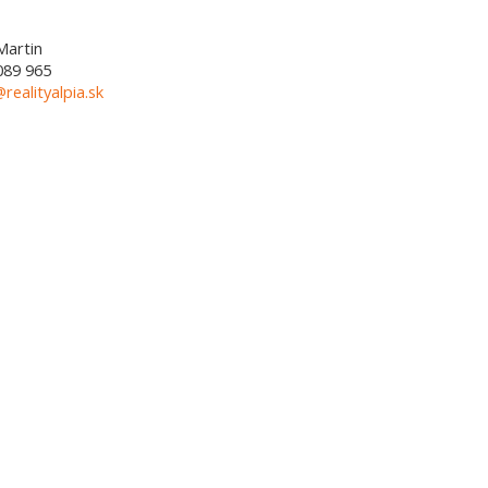
Martin
089 965
@realityalpia.sk