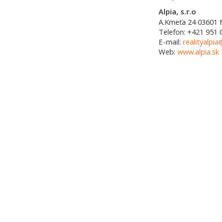
Alpia, s.r.o
A.Kmeťa 24
03601
Telefon:
+421 951 
E-mail:
realityalpia
Web:
www.alpia.sk