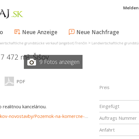
Melden 
fo
Neue Anzeige
Neue Nachfrage
>
wirtschaftliche grundstücke verkauf (angebot) Trenčín
Landwirtschaftliche grundst
 27 472 m
,
Šišov
2
9 Fotos anzeigen
PDF
Preis
Eingefügt
realitnou kanceláriou.
https://www.reality-prievidza.sk/predaj-pozemky-pozemkov-novostavby/Pozemok-na-komercne-vyuzitie-okres-Banovce-nad-Bebravou-27709/?utm_source=areality&utm_medium=xml&utm_term=27709&utm_content=chalupa&utm_campaign=portaly
Auftrags Nummer
Anfahrt