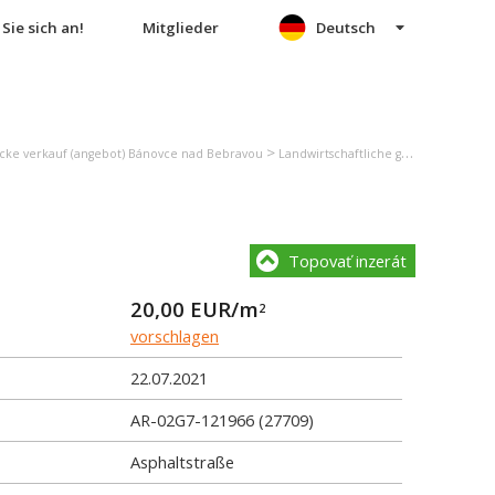
Sie sich an!
Mitglieder
Deutsch
>
ücke verkauf (angebot) Bánovce nad Bebravou
Landwirtschaftliche grundstücke verkauf (angebot) Šišov
Topovať inzerát
20,00
EUR/m
2
vorschlagen
22.07.2021
AR-02G7-121966 (27709)
Asphaltstraße