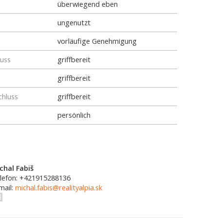
überwiegend eben
ungenutzt
vorläufige Genehmigung
luss
griffbereit
griffbereit
chluss
griffbereit
persönlich
chal Fabiš
lefon: +421915288136
mail:
michal.fabis@realityalpia.sk