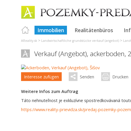
Immobilien
Realitätenbüros
In
>
>
AReality.sk
Landwirtschaftliche grundstücke verkauf (angebot)
Land
Verkauf (Angebot), ackerboden,
Interesse zufügen
Senden
Drucken
Weitere Infos zum Auftrag
Táto nehnuteľnost je exkluzívne spostredkovávaná touto 