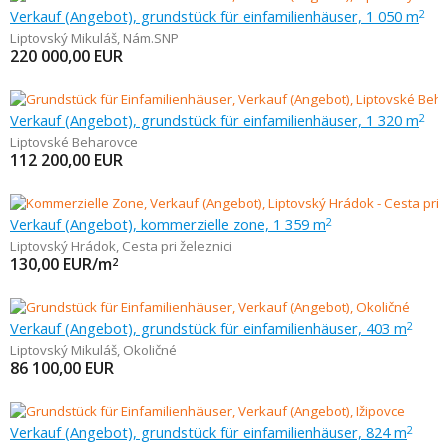
Verkauf (Angebot), grundstück für einfamilienhäuser, 1 050 m
2
Liptovský Mikuláš
,
Nám.SNP
220 000,00
EUR
Verkauf (Angebot), grundstück für einfamilienhäuser, 1 320 m
2
Liptovské Beharovce
112 200,00
EUR
Verkauf (Angebot), kommerzielle zone, 1 359 m
2
Liptovský Hrádok
,
Cesta pri železnici
130,00
EUR/m
2
Verkauf (Angebot), grundstück für einfamilienhäuser, 403 m
2
Liptovský Mikuláš
,
Okoličné
86 100,00
EUR
Verkauf (Angebot), grundstück für einfamilienhäuser, 824 m
2