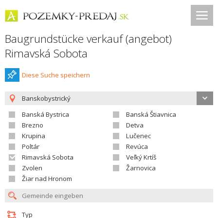
Baugrundstücke verkauf (angebot)
Rimavská Sobota
Diese Suche speichern
Banskobystrický
Banská Bystrica
Banská Štiavnica
Brezno
Detva
Krupina
Lučenec
Poltár
Revúca
Rimavská Sobota
Veľký Krtíš
Zvolen
Žarnovica
Žiar nad Hronom
Typ