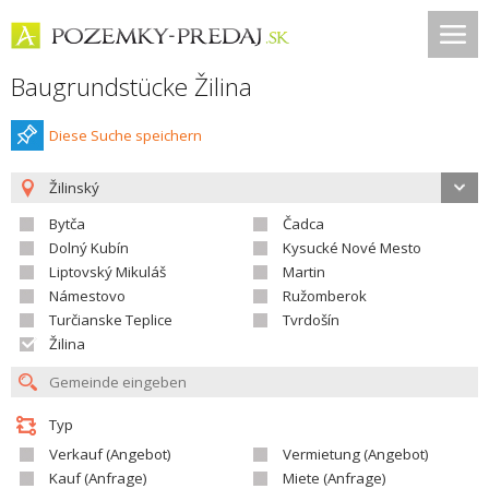
Baugrundstücke Žilina
Diese Suche speichern
Žilinský
Bytča
Čadca
Dolný Kubín
Kysucké Nové Mesto
Liptovský Mikuláš
Martin
Námestovo
Ružomberok
Turčianske Teplice
Tvrdošín
Žilina
Typ
Verkauf (Angebot)
Vermietung (Angebot)
Kauf (Anfrage)
Miete (Anfrage)