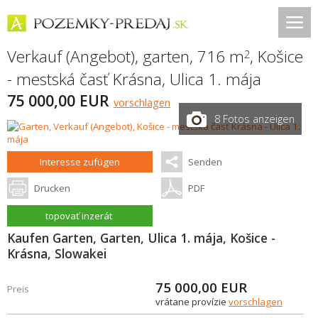
Verkauf (Angebot), garten, 716 m
,
Košice
2
- mestská časť Krásna
,
Ulica 1. mája
75 000,00 EUR
vorschlagen
8 Fotos anzeigen
Interesse zufügen
Senden
Drucken
PDF
topovať inzerát
Kaufen Garten, Garten, Ulica 1. mája, Košice -
Krásna, Slowakei
75 000,00
EUR
Preis
vrátane provízie
vorschlagen