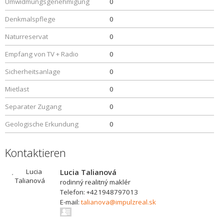
Umwidmungsgenehmigung
0
Denkmalspflege
0
Naturreservat
0
Empfang von TV + Radio
0
Sicherheitsanlage
0
Mietlast
0
Separater Zugang
0
Geologische Erkundung
0
Kontaktieren
Lucia Talianová
rodinný realitný maklér
Telefon: +421948797013
E-mail:
talianova@impulzreal.sk