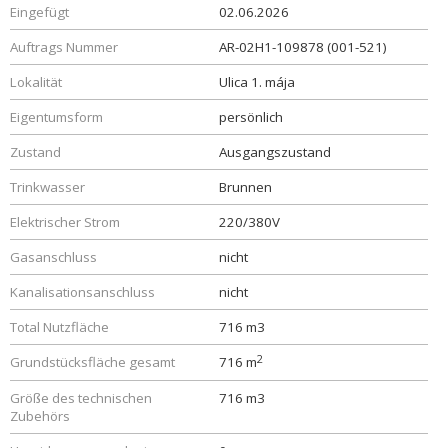
Eingefügt
02.06.2026
Auftrags Nummer
AR-02H1-109878 (001-521)
Lokalität
Ulica 1. mája
Eigentumsform
persönlich
Zustand
Ausgangszustand
Trinkwasser
Brunnen
Elektrischer Strom
220/380V
Gasanschluss
nicht
Kanalisationsanschluss
nicht
Total Nutzfläche
716 m3
2
Grundstücksfläche gesamt
716 m
Größe des technischen
716 m3
Zubehörs