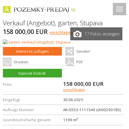
Verkauf (Angebot), garten,
Stupava
158 000,00 EUR
vorschlagen
17 Fotos anzeigen
Interesse zufügen
Senden
Drucken
PDF
topovať inzerát
158 000,00
EUR
Preis
vorschlagen
Eingefügt
30.06.2025
Auftrags Nummer
AR-0553-1111540 (ch00290185)
2
Grundstücksfläche gesamt
1199 m