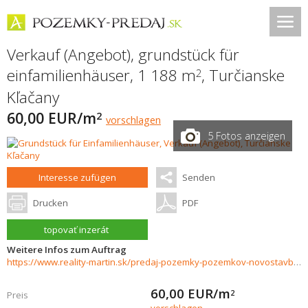
Verkauf (Angebot), grundstück für
einfamilienhäuser, 1 188 m
,
Turčianske
2
Kľačany
60,00 EUR/m
2
vorschlagen
5 Fotos anzeigen
Interesse zufügen
Senden
Drucken
PDF
topovať inzerát
Weitere Infos zum Auftrag
https://www.reality-martin.sk/predaj-pozemky-pozemkov-novostavby/Pozemok-na-predaj-Turcianske-Klacany-32862/?utm_source=areality&utm_medium=xml&utm_term=32862&utm_content=chalupa&utm_campaign=portaly
60,00
EUR/m
2
Preis