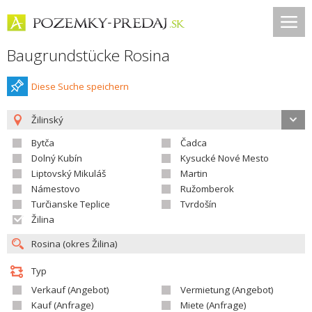
Baugrundstücke Rosina
Diese Suche speichern
Žilinský
Bytča
Čadca
Dolný Kubín
Kysucké Nové Mesto
Liptovský Mikuláš
Martin
Námestovo
Ružomberok
Turčianske Teplice
Tvrdošín
Žilina
Typ
Verkauf (Angebot)
Vermietung (Angebot)
Kauf (Anfrage)
Miete (Anfrage)