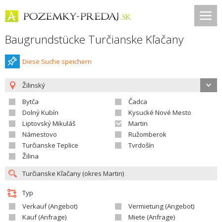
Baugrundstücke Turčianske Kľačany
Diese Suche speichern
Žilinský
Bytča
Čadca
Dolný Kubín
Kysucké Nové Mesto
Liptovský Mikuláš
Martin
Námestovo
Ružomberok
Turčianske Teplice
Tvrdošín
Žilina
Typ
Verkauf (Angebot)
Vermietung (Angebot)
Kauf (Anfrage)
Miete (Anfrage)